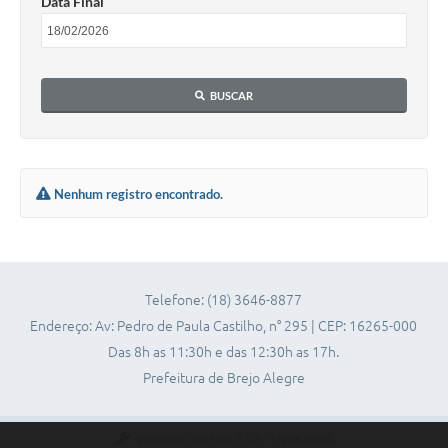
Data Final
Terceiro Setor
Nossa Cidade
BUSCAR
Ouvidoria
Galeria de Fotos
Galeria de Vídeos
Nenhum registro encontrado.
Diretorias
Contas Públicas
Telefone: (18) 3646-8877
Telefones Úteis
Endereço: Av: Pedro de Paula Castilho, n° 295 | CEP: 16265-000
Manual de Gestão Eletrônica Tributária
Das 8h as 11:30h e das 12:30h as 17h.
Prefeitura de Brejo Alegre
Versão do Sistema:
3.5.3 - 19/06/2026