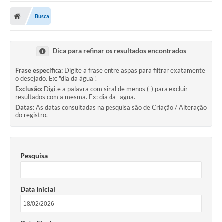
A Prefeitura
Busca
Transparência
Diário Oficial
Dica para refinar os resultados encontrados
Editais
Frase específica:
Digite a frase entre aspas para filtrar exatamente
o desejado. Ex: "dia da água".
Legislação
Exclusão:
Digite a palavra com sinal de menos (-) para excluir
resultados com a mesma. Ex: dia da -agua.
Sic
Datas:
As datas consultadas na pesquisa são de Criação / Alteração
do registro.
Contato
FAQ - Perguntas e Respostas Frequentes
Pesquisa
Notícias
Carne IPTU
Data Inicial
Emissão de carnê Taxa Licença para Funcionamento
Contratos