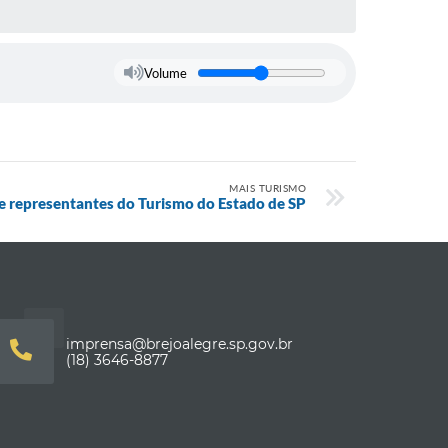
Volume
MAIS TURISMO
de representantes do Turismo do Estado de SP
imprensa@brejoalegre.sp.gov.br
(18) 3646-8877