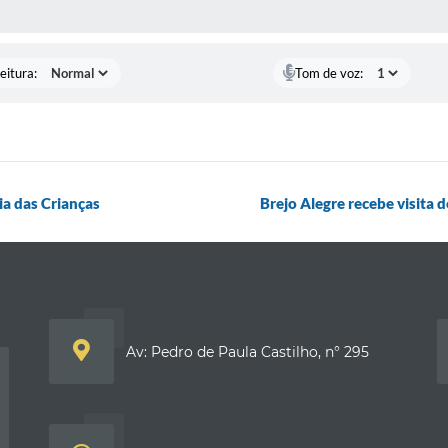
 MÍDIAS
eitura:
Tom de voz:
a das Crianças
Brejo Alegre recebe visita 
Av: Pedro de Paula Castilho, n° 295