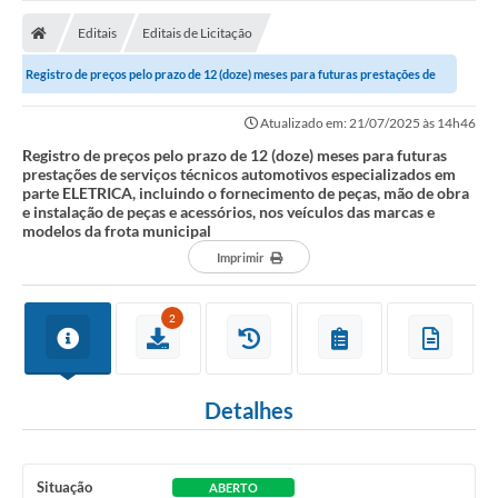
A Prefeitura
Editais
Editais de Licitação
Transparência
Registro de preços pelo prazo de 12 (doze) meses para futuras prestações de
Diário Oficial
serviços técnicos automotivos...
Atualizado em: 21/07/2025 às 14h46
Editais
Registro de preços pelo prazo de 12 (doze) meses para futuras
prestações de serviços técnicos automotivos especializados em
Legislação
parte ELETRICA, incluindo o fornecimento de peças, mão de obra
e instalação de peças e acessórios, nos veículos das marcas e
Sic
modelos da frota municipal
Imprimir
Contato
FAQ - Perguntas e Respostas Frequentes
2
Notícias
Carne IPTU
Detalhes
Emissão de carnê Taxa Licença para Funcionamento
Contratos
Situação
ABERTO