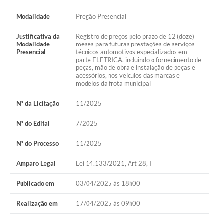
Terceiro Setor
Modalidade
Pregão Presencial
Nossa Cidade
Justificativa da
Registro de preços pelo prazo de 12 (doze)
Modalidade
meses para futuras prestações de serviços
Presencial
técnicos automotivos especializados em
Ouvidoria
parte ELETRICA, incluindo o fornecimento de
peças, mão de obra e instalação de peças e
Galeria de Fotos
acessórios, nos veículos das marcas e
modelos da frota municipal
Galeria de Vídeos
Nº da Licitação
11/2025
Diretorias
Nº do Edital
7/2025
Contas Públicas
Nº do Processo
11/2025
Telefones Úteis
Amparo Legal
Lei 14.133/2021, Art 28, I
Manual de Gestão Eletrônica Tributária
Publicado em
03/04/2025 às 18h00
Realização em
17/04/2025 às 09h00