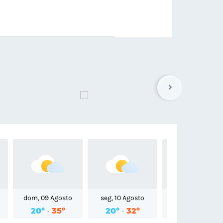
dom, 09 Agosto
seg, 10 Agosto
ter, 11 Agosto
20º
35º
20º
32º
18º
30º
-
-
-