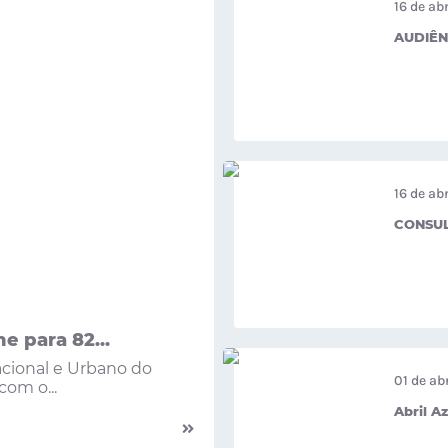
16 de ab
AUDIÊN
16 de ab
CONSUL
e para 82...
cional e Urbano do
01 de ab
om o...
Abril Az