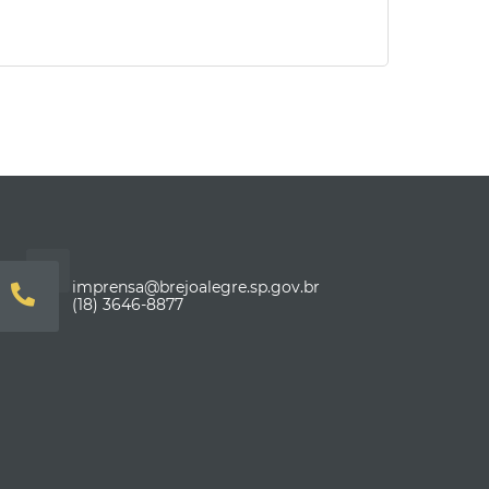
imprensa@brejoalegre.sp.gov.br
(18) 3646-8877