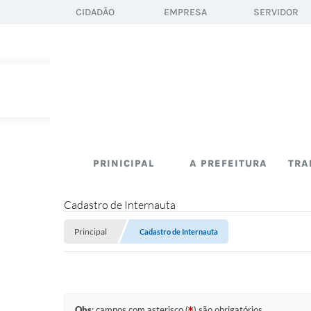
CIDADÃO
EMPRESA
SERVIDOR
PRINICIPAL
A PREFEITURA
TRA
Cadastro de Internauta
Principal
Cadastro de Internauta
Obs
: campos com asterisco (
) são obrigatórios.