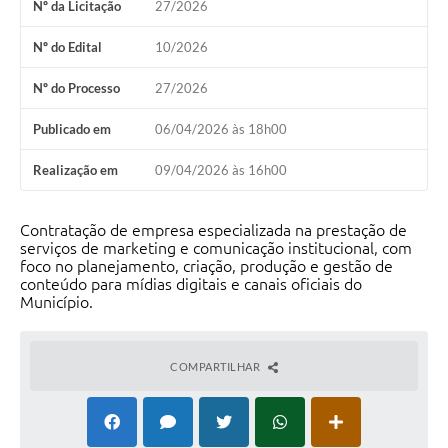
Nº da Licitação
27/2026
Terceiro Setor
Nº do Edital
10/2026
Nossa Cidade
Nº do Processo
27/2026
Ouvidoria
Publicado em
06/04/2026 às 18h00
Galeria de Fotos
Realização em
09/04/2026 às 16h00
Galeria de Vídeos
Diretorias
Contratação de empresa especializada na prestação de
serviços de marketing e comunicação institucional, com
Contas Públicas
foco no planejamento, criação, produção e gestão de
conteúdo para mídias digitais e canais oficiais do
Município.
Telefones Úteis
Manual de Gestão Eletrônica Tributária
COMPARTILHAR