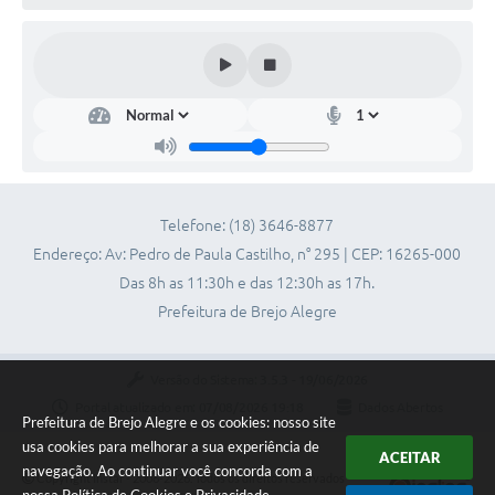
Telefone: (18) 3646-8877
Endereço: Av: Pedro de Paula Castilho, n° 295 | CEP: 16265-000
Das 8h as 11:30h e das 12:30h as 17h.
Prefeitura de Brejo Alegre
Versão do Sistema:
3.5.3 - 19/06/2026
Portal atualizado em:
07/08/2026 19:18
Dados Abertos
Prefeitura de Brejo Alegre e os cookies: nosso site
usa cookies para melhorar a sua experiência de
ACEITAR
navegação. Ao continuar você concorda com a
Copyright Instar - 2006-2026. Todos os direitos reservados -