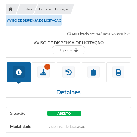
A Prefeitura
Editais
Editais de Licitação
Transparência
AVISO DE DISPENSA DE LICITAÇÃO
Diário Oficial
Atualizado em: 14/04/2026 às 10h21
Editais
AVISO DE DISPENSA DE LICITAÇÃO
Legislação
Imprimir
Sic
2
Contato
FAQ - Perguntas e Respostas Frequentes
Detalhes
Notícias
Carne IPTU
Situação
ABERTO
Emissão de carnê Taxa Licença para Funcionamento
Modalidade
Dispensa de Licitação
Contratos