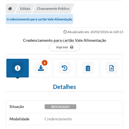
A Prefeitura
Editais
Chamamento Público
Transparência
Credenciamento para cartão Vale Alimentação
Diário Oficial
Atualizado em: 20/02/2026 às 16h13
Editais
Credenciamento para cartão Vale Alimentação
Legislação
Imprimir
Sic
8
Contato
FAQ - Perguntas e Respostas Frequentes
Detalhes
Notícias
Carne IPTU
Situação
REVOGADO
Emissão de carnê Taxa Licença para Funcionamento
Modalidade
Credenciamento
Contratos