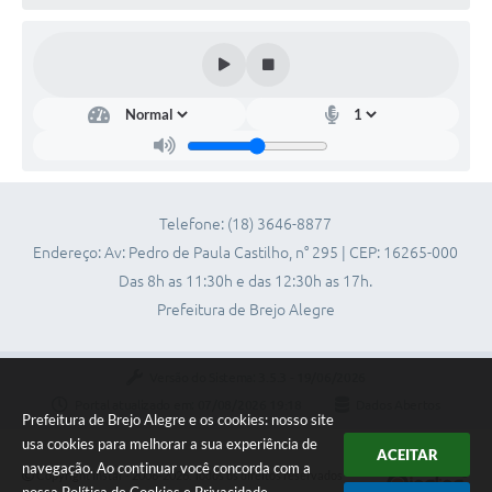
Telefone: (18) 3646-8877
Endereço: Av: Pedro de Paula Castilho, n° 295 | CEP: 16265-000
Das 8h as 11:30h e das 12:30h as 17h.
Prefeitura de Brejo Alegre
Versão do Sistema:
3.5.3 - 19/06/2026
Portal atualizado em:
07/08/2026 19:18
Dados Abertos
Prefeitura de Brejo Alegre e os cookies: nosso site
usa cookies para melhorar a sua experiência de
ACEITAR
navegação. Ao continuar você concorda com a
Copyright Instar - 2006-2026. Todos os direitos reservados -