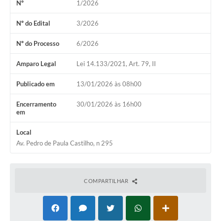
Nº
1/2026
Terceiro Setor
Nº do Edital
3/2026
Nossa Cidade
Nº do Processo
6/2026
Ouvidoria
Amparo Legal
Lei 14.133/2021, Art. 79, II
Galeria de Fotos
Publicado em
13/01/2026 às 08h00
Galeria de Vídeos
Encerramento
30/01/2026 às 16h00
Diretorias
em
Contas Públicas
Local
Av. Pedro de Paula Castilho, n 295
Telefones Úteis
Manual de Gestão Eletrônica Tributária
COMPARTILHAR