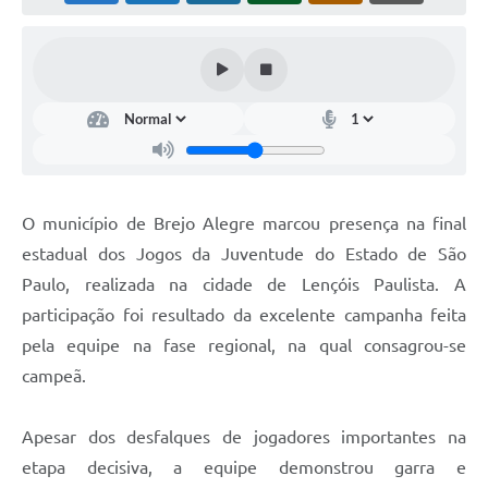
Terceiro Setor
Nossa Cidade
Ouvidoria
Galeria de Fotos
Galeria de Vídeos
O município de Brejo Alegre marcou presença na final
Diretorias
estadual dos Jogos da Juventude do Estado de São
Paulo, realizada na cidade de Lençóis Paulista. A
Contas Públicas
participação foi resultado da excelente campanha feita
Telefones Úteis
pela equipe na fase regional, na qual consagrou-se
Manual de Gestão Eletrônica Tributária
campeã.
Apesar dos desfalques de jogadores importantes na
etapa decisiva, a equipe demonstrou garra e