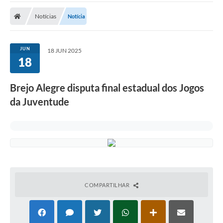
A Prefeitura
Notícias
Notícia
Transparência
Diário Oficial
JUN
18 JUN 2025
18
Editais
Legislação
Brejo Alegre disputa final estadual dos Jogos
da Juventude
Sic
Contato
FAQ - Perguntas e Respostas Frequentes
Notícias
Carne IPTU
COMPARTILHAR
Emissão de carnê Taxa Licença para Funcionamento
Contratos