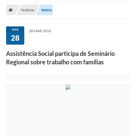
A Prefeitura
Notícias
Notícia
Transparência
Diário Oficial
MAR
28 MAR 2026
28
Editais
Legislação
Assistência Social participa de Seminário
Regional sobre trabalho com famílias
Sic
Contato
FAQ - Perguntas e Respostas Frequentes
Notícias
Carne IPTU
Emissão de carnê Taxa Licença para Funcionamento
Contratos