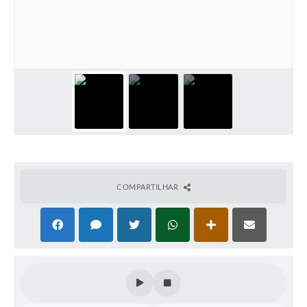
Terceiro Setor
Nossa Cidade
Ouvidoria
Galeria de Fotos
Galeria de Vídeos
Diretorias
Contas Públicas
COMPARTILHAR
Telefones Úteis
Manual de Gestão Eletrônica Tributária